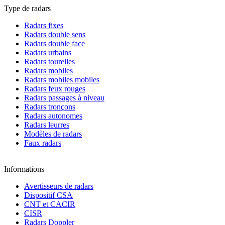
Type de radars
Radars fixes
Radars double sens
Radars double face
Radars urbains
Radars tourelles
Radars mobiles
Radars mobiles mobiles
Radars feux rouges
Radars passages à niveau
Radars tronçons
Radars autonomes
Radars leurres
Modèles de radars
Faux radars
Informations
Avertisseurs de radars
Dispositif CSA
CNT et CACIR
CISR
Radars Doppler