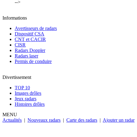
-->
Informations
Avertisseurs de radars
Dispositif CSA
CNT et CACIR
CISR
Radars Doppler
Radars laser
Permis de conduire
Divertissement
TOP 10
Images drôles
Jeux radars
Histoires drôles
MENU
Actualités
|
Nouveaux radars
|
Carte des radars
|
Ajouter un radar