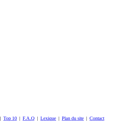
|
Top 10
|
F.A.Q
|
Lexique
|
Plan du site
|
Contact