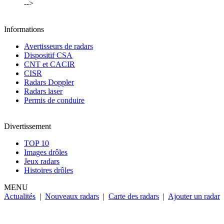
-->
Informations
Avertisseurs de radars
Dispositif CSA
CNT et CACIR
CISR
Radars Doppler
Radars laser
Permis de conduire
Divertissement
TOP 10
Images drôles
Jeux radars
Histoires drôles
MENU
Actualités
|
Nouveaux radars
|
Carte des radars
|
Ajouter un radar