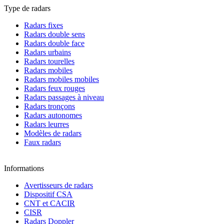
Type de radars
Radars fixes
Radars double sens
Radars double face
Radars urbains
Radars tourelles
Radars mobiles
Radars mobiles mobiles
Radars feux rouges
Radars passages à niveau
Radars tronçons
Radars autonomes
Radars leurres
Modèles de radars
Faux radars
Informations
Avertisseurs de radars
Dispositif CSA
CNT et CACIR
CISR
Radars Doppler