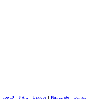
|
Top 10
|
F.A.Q
|
Lexique
|
Plan du site
|
Contact