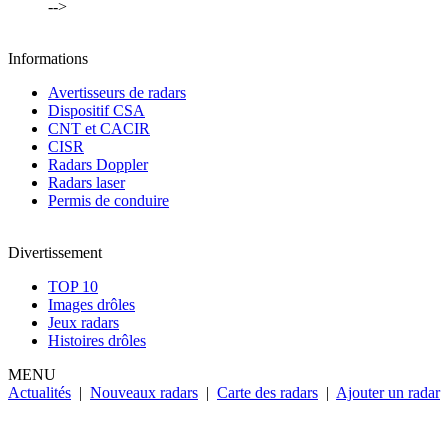
-->
Informations
Avertisseurs de radars
Dispositif CSA
CNT et CACIR
CISR
Radars Doppler
Radars laser
Permis de conduire
Divertissement
TOP 10
Images drôles
Jeux radars
Histoires drôles
MENU
Actualités
|
Nouveaux radars
|
Carte des radars
|
Ajouter un radar