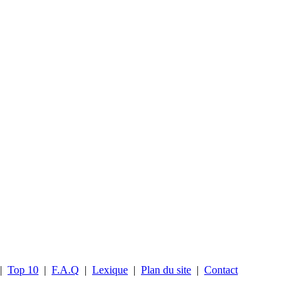
|
Top 10
|
F.A.Q
|
Lexique
|
Plan du site
|
Contact