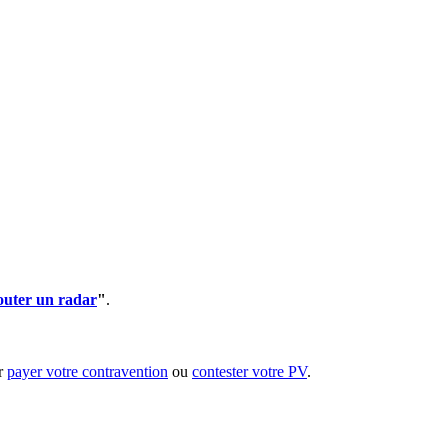
outer un radar
"
.
ur
payer votre contravention
ou
contester votre PV
.