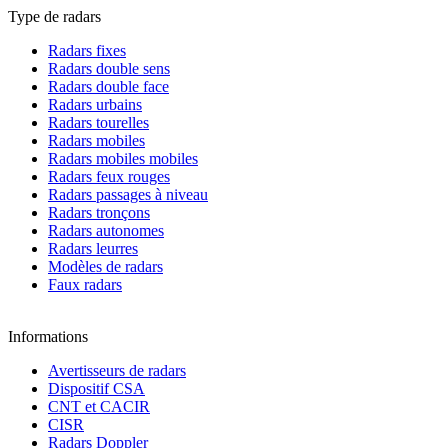
Type de radars
Radars fixes
Radars double sens
Radars double face
Radars urbains
Radars tourelles
Radars mobiles
Radars mobiles mobiles
Radars feux rouges
Radars passages à niveau
Radars tronçons
Radars autonomes
Radars leurres
Modèles de radars
Faux radars
Informations
Avertisseurs de radars
Dispositif CSA
CNT et CACIR
CISR
Radars Doppler