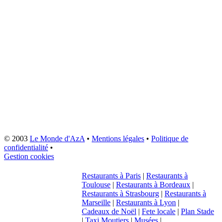
© 2003
Le Monde d'AzA
•
Mentions légales
•
Politique de
confidentialité
•
Gestion cookies
Restaurants à Paris
|
Restaurants à
Toulouse
|
Restaurants à Bordeaux
|
Restaurants à Strasbourg
|
Restaurants à
Marseille
|
Restaurants à Lyon
|
Cadeaux de Noël
|
Fete locale
|
Plan Stade
|
Taxi Moutiers
|
Musées
|