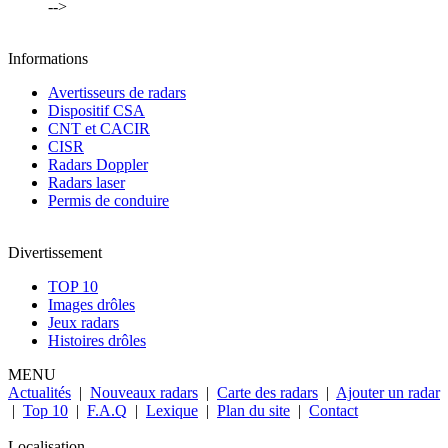
-->
Informations
Avertisseurs de radars
Dispositif CSA
CNT et CACIR
CISR
Radars Doppler
Radars laser
Permis de conduire
Divertissement
TOP 10
Images drôles
Jeux radars
Histoires drôles
MENU
Actualités
|
Nouveaux radars
|
Carte des radars
|
Ajouter un radar
|
Top 10
|
F.A.Q
|
Lexique
|
Plan du site
|
Contact
Localisation