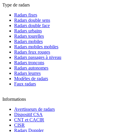
Type de radars
Radars fixes
Radars double sens
Radars double face
Radars urbains
Radars tourelles
Radars mobiles
Radars mobiles mobiles
Radars feux rouges
Radars passages à niveau
Radars tronçons
Radars autonomes
Radars leurres
Modèles de radars
Faux radars
Informations
Avertisseurs de radars
Dispositif CSA
CNT et CACIR
CISR
Radars Doppler