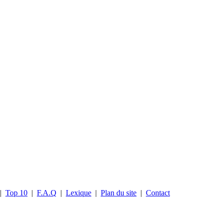
|
Top 10
|
F.A.Q
|
Lexique
|
Plan du site
|
Contact