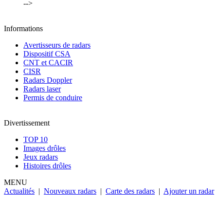
-->
Informations
Avertisseurs de radars
Dispositif CSA
CNT et CACIR
CISR
Radars Doppler
Radars laser
Permis de conduire
Divertissement
TOP 10
Images drôles
Jeux radars
Histoires drôles
MENU
Actualités
|
Nouveaux radars
|
Carte des radars
|
Ajouter un radar