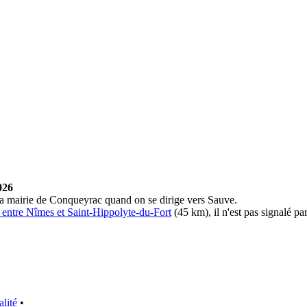
026
e la mairie de Conqueyrac quand on se dirige vers Sauve.
9 entre Nîmes et Saint-Hippolyte-du-Fort
(45 km), il n'est pas signalé p
alité
•