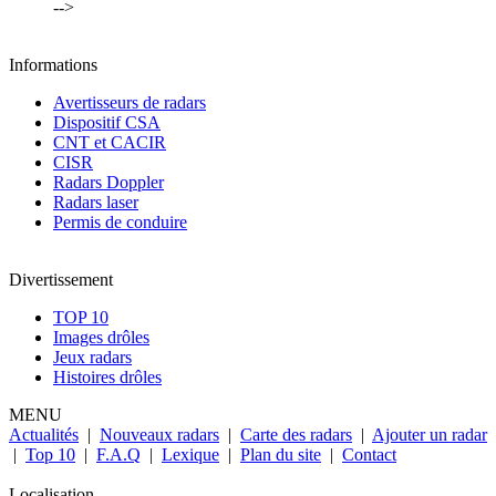
-->
Informations
Avertisseurs de radars
Dispositif CSA
CNT et CACIR
CISR
Radars Doppler
Radars laser
Permis de conduire
Divertissement
TOP 10
Images drôles
Jeux radars
Histoires drôles
MENU
Actualités
|
Nouveaux radars
|
Carte des radars
|
Ajouter un radar
|
Top 10
|
F.A.Q
|
Lexique
|
Plan du site
|
Contact
Localisation