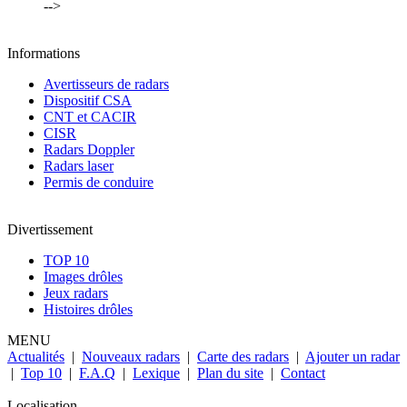
-->
Informations
Avertisseurs de radars
Dispositif CSA
CNT et CACIR
CISR
Radars Doppler
Radars laser
Permis de conduire
Divertissement
TOP 10
Images drôles
Jeux radars
Histoires drôles
MENU
Actualités
|
Nouveaux radars
|
Carte des radars
|
Ajouter un radar
|
Top 10
|
F.A.Q
|
Lexique
|
Plan du site
|
Contact
Localisation