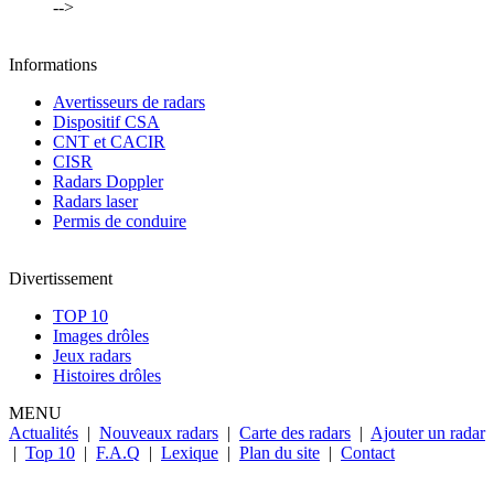
-->
Informations
Avertisseurs de radars
Dispositif CSA
CNT et CACIR
CISR
Radars Doppler
Radars laser
Permis de conduire
Divertissement
TOP 10
Images drôles
Jeux radars
Histoires drôles
MENU
Actualités
|
Nouveaux radars
|
Carte des radars
|
Ajouter un radar
|
Top 10
|
F.A.Q
|
Lexique
|
Plan du site
|
Contact