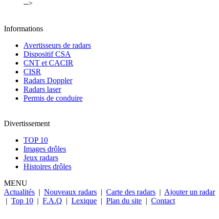
-->
Informations
Avertisseurs de radars
Dispositif CSA
CNT et CACIR
CISR
Radars Doppler
Radars laser
Permis de conduire
Divertissement
TOP 10
Images drôles
Jeux radars
Histoires drôles
MENU
Actualités
|
Nouveaux radars
|
Carte des radars
|
Ajouter un radar
|
Top 10
|
F.A.Q
|
Lexique
|
Plan du site
|
Contact