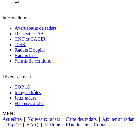
-->
Informations
Avertisseurs de radars
Dispositif CSA
CNT et CACIR
CISR
Radars Doppler
Radars laser
Permis de conduire
Divertissement
TOP 10
Images drôles
Jeux radars
Histoires drôles
MENU
Actualités
|
Nouveaux radars
|
Carte des radars
|
Ajouter un radar
|
Top 10
|
F.A.Q
|
Lexique
|
Plan du site
|
Contact