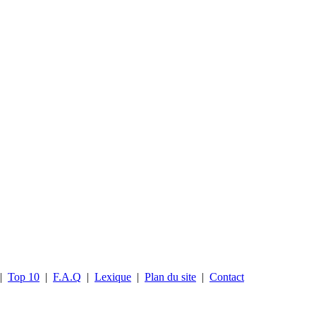
|
Top 10
|
F.A.Q
|
Lexique
|
Plan du site
|
Contact