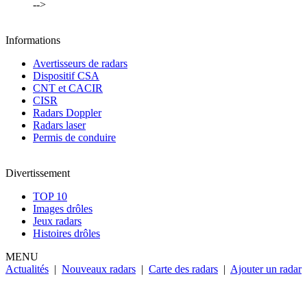
-->
Informations
Avertisseurs de radars
Dispositif CSA
CNT et CACIR
CISR
Radars Doppler
Radars laser
Permis de conduire
Divertissement
TOP 10
Images drôles
Jeux radars
Histoires drôles
MENU
Actualités
|
Nouveaux radars
|
Carte des radars
|
Ajouter un radar