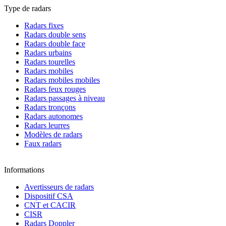
Type de radars
Radars fixes
Radars double sens
Radars double face
Radars urbains
Radars tourelles
Radars mobiles
Radars mobiles mobiles
Radars feux rouges
Radars passages à niveau
Radars tronçons
Radars autonomes
Radars leurres
Modèles de radars
Faux radars
Informations
Avertisseurs de radars
Dispositif CSA
CNT et CACIR
CISR
Radars Doppler