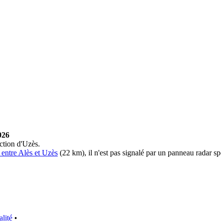
026
ection d'Uzès.
1 entre Alès et Uzès
(22 km), il n'est pas signalé par un panneau radar sp
alité
•