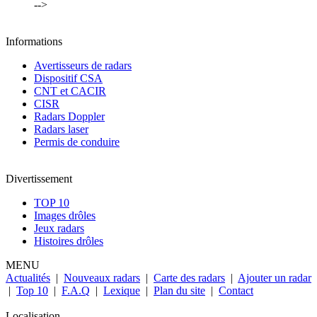
-->
Informations
Avertisseurs de radars
Dispositif CSA
CNT et CACIR
CISR
Radars Doppler
Radars laser
Permis de conduire
Divertissement
TOP 10
Images drôles
Jeux radars
Histoires drôles
MENU
Actualités
|
Nouveaux radars
|
Carte des radars
|
Ajouter un radar
|
Top 10
|
F.A.Q
|
Lexique
|
Plan du site
|
Contact
Localisation