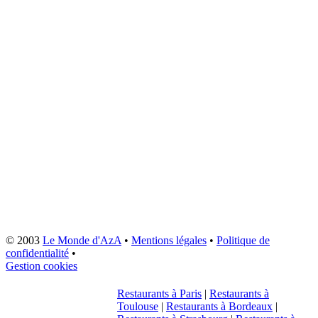
© 2003
Le Monde d'AzA
•
Mentions légales
•
Politique de
confidentialité
•
Gestion cookies
Restaurants à Paris
|
Restaurants à
Toulouse
|
Restaurants à Bordeaux
|