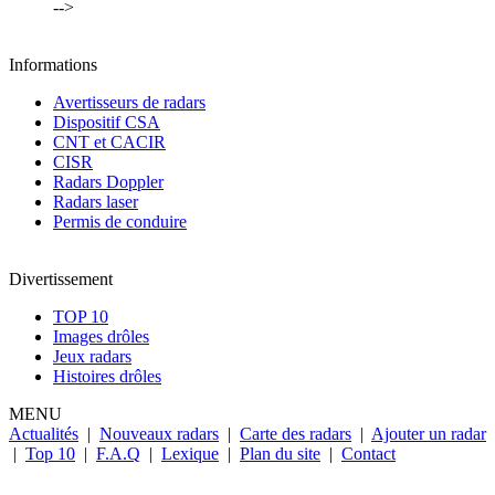
-->
Informations
Avertisseurs de radars
Dispositif CSA
CNT et CACIR
CISR
Radars Doppler
Radars laser
Permis de conduire
Divertissement
TOP 10
Images drôles
Jeux radars
Histoires drôles
MENU
Actualités
|
Nouveaux radars
|
Carte des radars
|
Ajouter un radar
|
Top 10
|
F.A.Q
|
Lexique
|
Plan du site
|
Contact