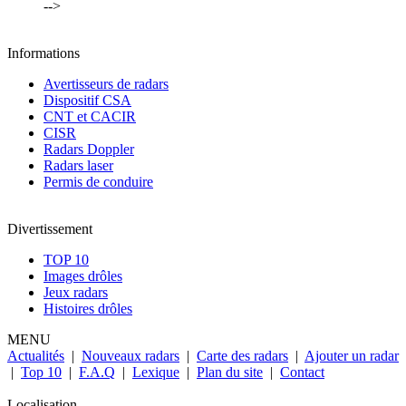
-->
Informations
Avertisseurs de radars
Dispositif CSA
CNT et CACIR
CISR
Radars Doppler
Radars laser
Permis de conduire
Divertissement
TOP 10
Images drôles
Jeux radars
Histoires drôles
MENU
Actualités
|
Nouveaux radars
|
Carte des radars
|
Ajouter un radar
|
Top 10
|
F.A.Q
|
Lexique
|
Plan du site
|
Contact
Localisation