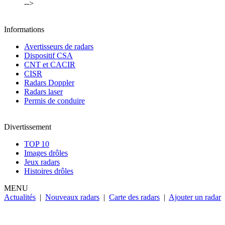
-->
Informations
Avertisseurs de radars
Dispositif CSA
CNT et CACIR
CISR
Radars Doppler
Radars laser
Permis de conduire
Divertissement
TOP 10
Images drôles
Jeux radars
Histoires drôles
MENU
Actualités
|
Nouveaux radars
|
Carte des radars
|
Ajouter un radar