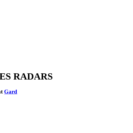
 DES RADARS
nt
Gard