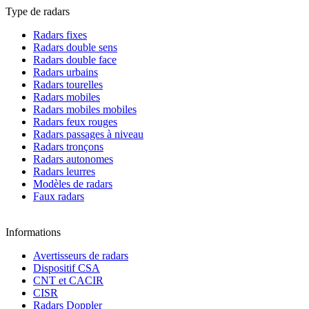
Type de radars
Radars fixes
Radars double sens
Radars double face
Radars urbains
Radars tourelles
Radars mobiles
Radars mobiles mobiles
Radars feux rouges
Radars passages à niveau
Radars tronçons
Radars autonomes
Radars leurres
Modèles de radars
Faux radars
Informations
Avertisseurs de radars
Dispositif CSA
CNT et CACIR
CISR
Radars Doppler