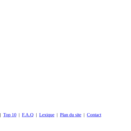
|
Top 10
|
F.A.Q
|
Lexique
|
Plan du site
|
Contact