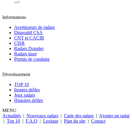
-->
Informations
Avertisseurs de radars
Dispositif CSA
CNT et CACIR
CISR
Radars Doppler
Radars laser
Permis de conduire
Divertissement
TOP 10
Images drôles
Jeux radars
Histoires drôles
MENU
Actualités
|
Nouveaux radars
|
Carte des radars
|
Ajouter un radar
|
Top 10
|
F.A.Q
|
Lexique
|
Plan du site
|
Contact