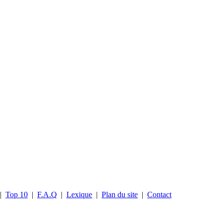
|
Top 10
|
F.A.Q
|
Lexique
|
Plan du site
|
Contact