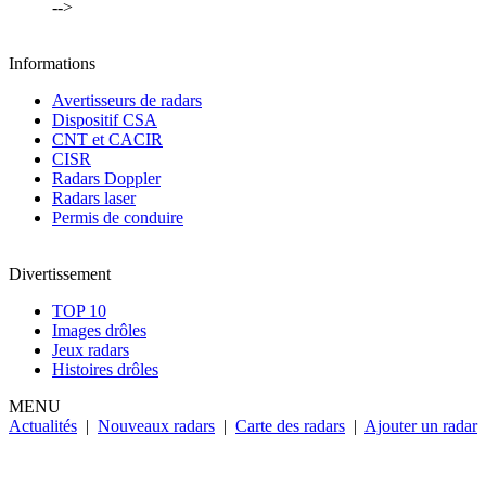
-->
Informations
Avertisseurs de radars
Dispositif CSA
CNT et CACIR
CISR
Radars Doppler
Radars laser
Permis de conduire
Divertissement
TOP 10
Images drôles
Jeux radars
Histoires drôles
MENU
Actualités
|
Nouveaux radars
|
Carte des radars
|
Ajouter un radar