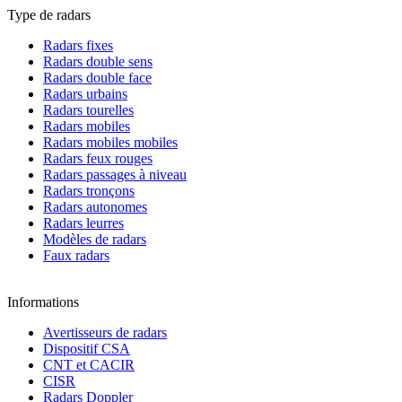
Type de radars
Radars fixes
Radars double sens
Radars double face
Radars urbains
Radars tourelles
Radars mobiles
Radars mobiles mobiles
Radars feux rouges
Radars passages à niveau
Radars tronçons
Radars autonomes
Radars leurres
Modèles de radars
Faux radars
Informations
Avertisseurs de radars
Dispositif CSA
CNT et CACIR
CISR
Radars Doppler