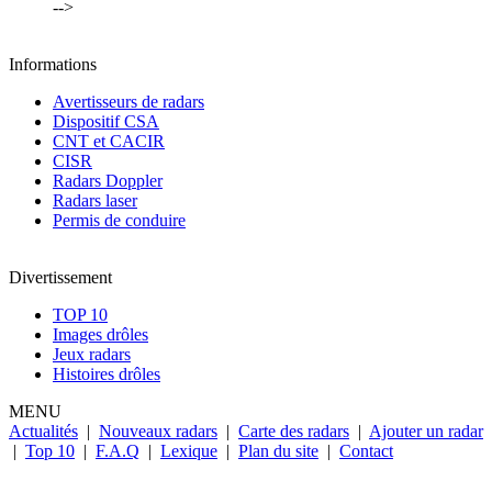
-->
Informations
Avertisseurs de radars
Dispositif CSA
CNT et CACIR
CISR
Radars Doppler
Radars laser
Permis de conduire
Divertissement
TOP 10
Images drôles
Jeux radars
Histoires drôles
MENU
Actualités
|
Nouveaux radars
|
Carte des radars
|
Ajouter un radar
|
Top 10
|
F.A.Q
|
Lexique
|
Plan du site
|
Contact