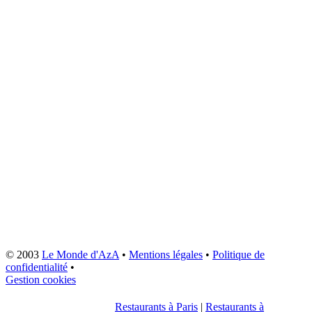
© 2003
Le Monde d'AzA
•
Mentions légales
•
Politique de
confidentialité
•
Gestion cookies
Restaurants à Paris
|
Restaurants à