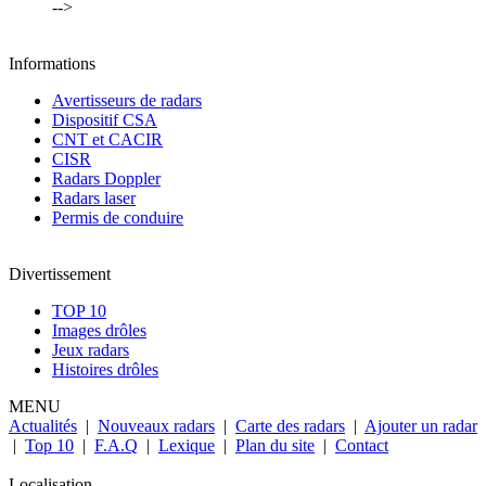
-->
Informations
Avertisseurs de radars
Dispositif CSA
CNT et CACIR
CISR
Radars Doppler
Radars laser
Permis de conduire
Divertissement
TOP 10
Images drôles
Jeux radars
Histoires drôles
MENU
Actualités
|
Nouveaux radars
|
Carte des radars
|
Ajouter un radar
|
Top 10
|
F.A.Q
|
Lexique
|
Plan du site
|
Contact
Localisation