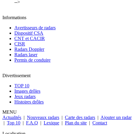
-->
Informations
Avertisseurs de radars
Dispositif CSA
CNT et CACIR
CISR
Radars Doppler
Radars laser
Permis de conduire
Divertissement
TOP 10
Images drôles
Jeux radars
Histoires drôles
MENU
Actualités
|
Nouveaux radars
|
Carte des radars
|
Ajouter un radar
|
Top 10
|
F.A.Q
|
Lexique
|
Plan du site
|
Contact
Localisation