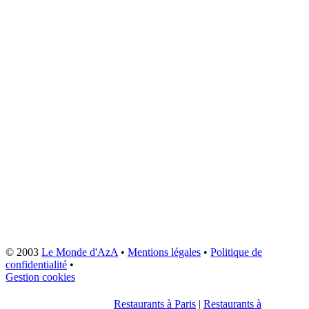
© 2003
Le Monde d'AzA
•
Mentions légales
•
Politique de
confidentialité
•
Gestion cookies
Restaurants à Paris
|
Restaurants à