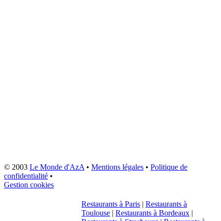
© 2003
Le Monde d'AzA
•
Mentions légales
•
Politique de
confidentialité
•
Gestion cookies
Restaurants à Paris
|
Restaurants à
Toulouse
|
Restaurants à Bordeaux
|