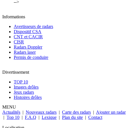
-->
Informations
Avertisseurs de radars
Dispositif CSA
CNT et CACIR
CISR
Radars Doppler
Radars laser
Permis de conduire
Divertissement
TOP 10
Images drôles
Jeux radars
Histoires drôles
MENU
Actualités
|
Nouveaux radars
|
Carte des radars
|
Ajouter un radar
|
Top 10
|
F.A.Q
|
Lexique
|
Plan du site
|
Contact
Localisation