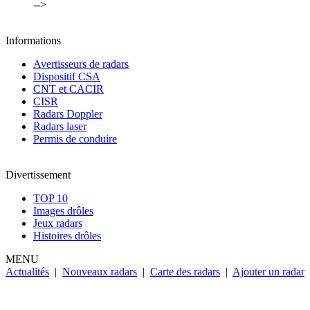
-->
Informations
Avertisseurs de radars
Dispositif CSA
CNT et CACIR
CISR
Radars Doppler
Radars laser
Permis de conduire
Divertissement
TOP 10
Images drôles
Jeux radars
Histoires drôles
MENU
Actualités
|
Nouveaux radars
|
Carte des radars
|
Ajouter un radar