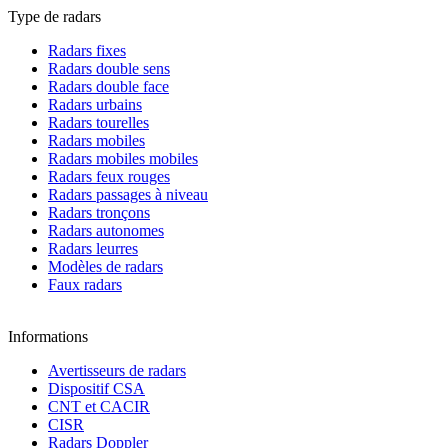
Type de radars
Radars fixes
Radars double sens
Radars double face
Radars urbains
Radars tourelles
Radars mobiles
Radars mobiles mobiles
Radars feux rouges
Radars passages à niveau
Radars tronçons
Radars autonomes
Radars leurres
Modèles de radars
Faux radars
Informations
Avertisseurs de radars
Dispositif CSA
CNT et CACIR
CISR
Radars Doppler