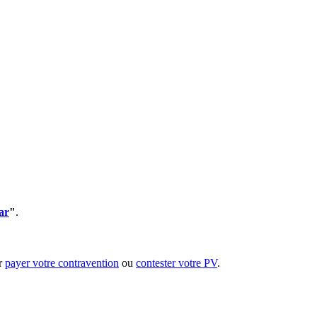
ar
"
.
ur
payer votre contravention
ou
contester votre PV
.