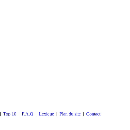
|
Top 10
|
F.A.Q
|
Lexique
|
Plan du site
|
Contact