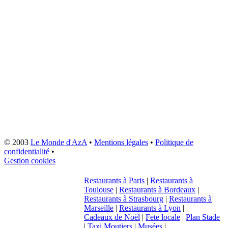
© 2003
Le Monde d'AzA
•
Mentions légales
•
Politique de
confidentialité
•
Gestion cookies
Restaurants à Paris
|
Restaurants à
Toulouse
|
Restaurants à Bordeaux
|
Restaurants à Strasbourg
|
Restaurants à
Marseille
|
Restaurants à Lyon
|
Cadeaux de Noël
|
Fete locale
|
Plan Stade
|
Taxi Moutiers
|
Musées
|