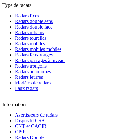
Type de radars
Radars fixes
Radars double sens
Radars double face
Radars urbains
Radars tourelles
Radars mobiles
Radars mobiles mobiles
Radars feux rouges
Radars passages à niveau
Radars tronçons
Radars autonomes
Radars leurres
Modèles de radars
Faux radars
Informations
Avertisseurs de radars
Dispositif CSA
CNT et CACIR
CISR
Radars Doppler