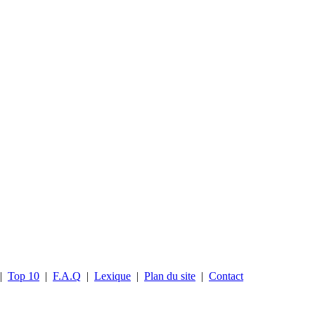
|
Top 10
|
F.A.Q
|
Lexique
|
Plan du site
|
Contact