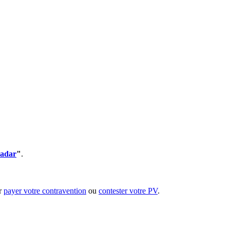
radar
"
.
ur
payer votre contravention
ou
contester votre PV
.