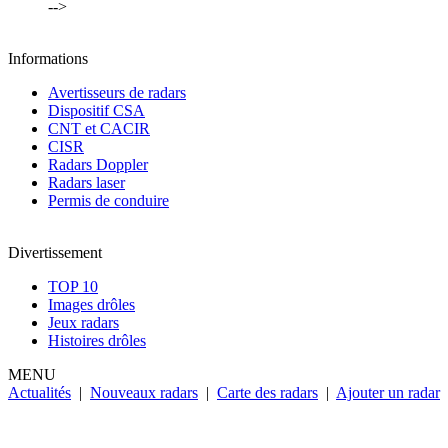
-->
Informations
Avertisseurs de radars
Dispositif CSA
CNT et CACIR
CISR
Radars Doppler
Radars laser
Permis de conduire
Divertissement
TOP 10
Images drôles
Jeux radars
Histoires drôles
MENU
Actualités
|
Nouveaux radars
|
Carte des radars
|
Ajouter un radar