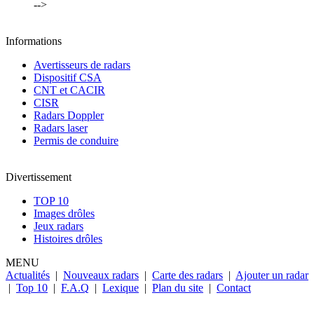
-->
Informations
Avertisseurs de radars
Dispositif CSA
CNT et CACIR
CISR
Radars Doppler
Radars laser
Permis de conduire
Divertissement
TOP 10
Images drôles
Jeux radars
Histoires drôles
MENU
Actualités
|
Nouveaux radars
|
Carte des radars
|
Ajouter un radar
|
Top 10
|
F.A.Q
|
Lexique
|
Plan du site
|
Contact