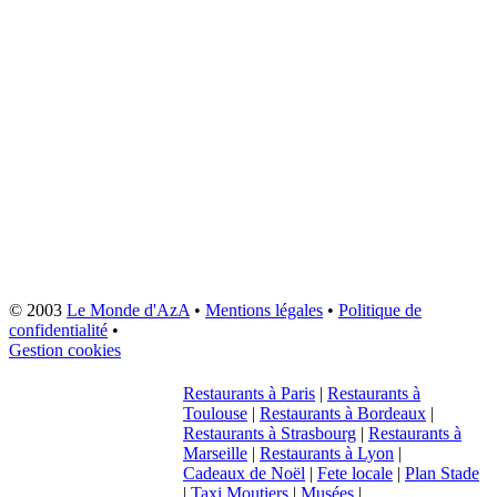
© 2003
Le Monde d'AzA
•
Mentions légales
•
Politique de
confidentialité
•
Gestion cookies
Restaurants à Paris
|
Restaurants à
Toulouse
|
Restaurants à Bordeaux
|
Restaurants à Strasbourg
|
Restaurants à
Marseille
|
Restaurants à Lyon
|
Cadeaux de Noël
|
Fete locale
|
Plan Stade
|
Taxi Moutiers
|
Musées
|