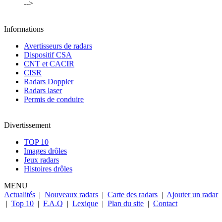
-->
Informations
Avertisseurs de radars
Dispositif CSA
CNT et CACIR
CISR
Radars Doppler
Radars laser
Permis de conduire
Divertissement
TOP 10
Images drôles
Jeux radars
Histoires drôles
MENU
Actualités
|
Nouveaux radars
|
Carte des radars
|
Ajouter un radar
|
Top 10
|
F.A.Q
|
Lexique
|
Plan du site
|
Contact