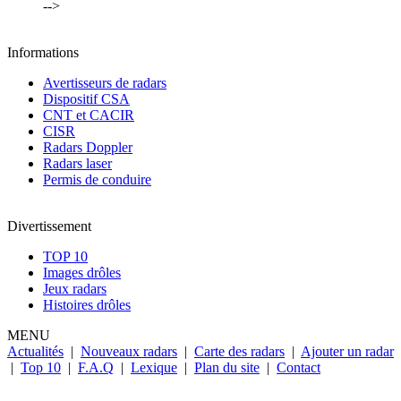
-->
Informations
Avertisseurs de radars
Dispositif CSA
CNT et CACIR
CISR
Radars Doppler
Radars laser
Permis de conduire
Divertissement
TOP 10
Images drôles
Jeux radars
Histoires drôles
MENU
Actualités
|
Nouveaux radars
|
Carte des radars
|
Ajouter un radar
|
Top 10
|
F.A.Q
|
Lexique
|
Plan du site
|
Contact