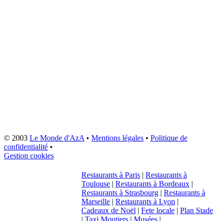
© 2003
Le Monde d'AzA
•
Mentions légales
•
Politique de
confidentialité
•
Gestion cookies
Restaurants à Paris
|
Restaurants à
Toulouse
|
Restaurants à Bordeaux
|
Restaurants à Strasbourg
|
Restaurants à
Marseille
|
Restaurants à Lyon
|
Cadeaux de Noël
|
Fete locale
|
Plan Stade
|
Taxi Moutiers
|
Musées
|