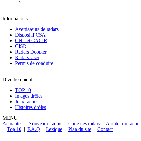
-->
Informations
Avertisseurs de radars
Dispositif CSA
CNT et CACIR
CISR
Radars Doppler
Radars laser
Permis de conduire
Divertissement
TOP 10
Images drôles
Jeux radars
Histoires drôles
MENU
Actualités
|
Nouveaux radars
|
Carte des radars
|
Ajouter un radar
|
Top 10
|
F.A.Q
|
Lexique
|
Plan du site
|
Contact