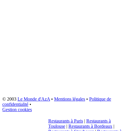
© 2003
Le Monde d'AzA
•
Mentions légales
•
Politique de
confidentialité
•
Gestion cookies
Restaurants à Paris
|
Restaurants à
Toulouse
|
Restaurants à Bordeaux
|