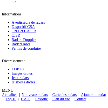
-->
Informations
Avertisseurs de radars
Dispositif CSA
CNT et CACIR
CISR
Radars Doppler
Radars laser
Permis de conduire
Divertissement
TOP 10
Images drôles
Jeux radars
Histoires drôles
MENU
Actualités
|
Nouveaux radars
|
Carte des radars
|
Ajouter un radar
|
Top 10
|
F.A.Q
|
Lexique
|
Plan du site
|
Contact