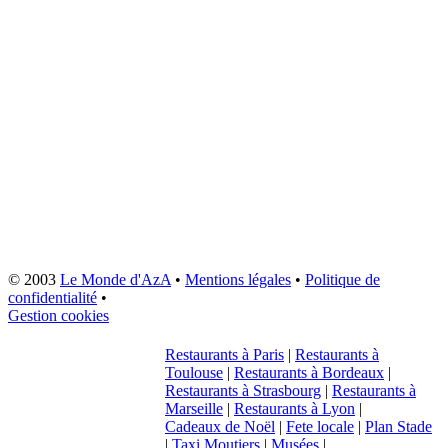
© 2003
Le Monde d'AzA
•
Mentions légales
•
Politique de
confidentialité
•
Gestion cookies
Restaurants à Paris
|
Restaurants à
Toulouse
|
Restaurants à Bordeaux
|
Restaurants à Strasbourg
|
Restaurants à
Marseille
|
Restaurants à Lyon
|
Cadeaux de Noël
|
Fete locale
|
Plan Stade
|
Taxi Moutiers
|
Musées
|