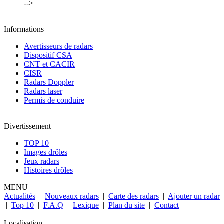
-->
Informations
Avertisseurs de radars
Dispositif CSA
CNT et CACIR
CISR
Radars Doppler
Radars laser
Permis de conduire
Divertissement
TOP 10
Images drôles
Jeux radars
Histoires drôles
MENU
Actualités
|
Nouveaux radars
|
Carte des radars
|
Ajouter un radar
|
Top 10
|
F.A.Q
|
Lexique
|
Plan du site
|
Contact
Localisation