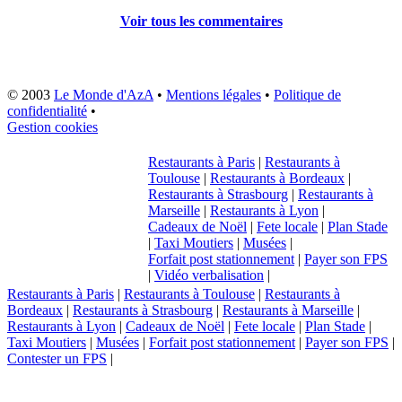
Voir tous les commentaires
© 2003
Le Monde d'AzA
•
Mentions légales
•
Politique de
confidentialité
•
Gestion cookies
Restaurants à Paris
|
Restaurants à
Toulouse
|
Restaurants à Bordeaux
|
Restaurants à Strasbourg
|
Restaurants à
Marseille
|
Restaurants à Lyon
|
Cadeaux de Noël
|
Fete locale
|
Plan Stade
|
Taxi Moutiers
|
Musées
|
Forfait post stationnement
|
Payer son FPS
|
Vidéo verbalisation
|
Restaurants à Paris
|
Restaurants à Toulouse
|
Restaurants à
Bordeaux
|
Restaurants à Strasbourg
|
Restaurants à Marseille
|
Restaurants à Lyon
|
Cadeaux de Noël
|
Fete locale
|
Plan Stade
|
Taxi Moutiers
|
Musées
|
Forfait post stationnement
|
Payer son FPS
|
Contester un FPS
|