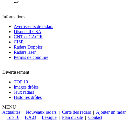
-->
Informations
Avertisseurs de radars
Dispositif CSA
CNT et CACIR
CISR
Radars Doppler
Radars laser
Permis de conduire
Divertissement
TOP 10
Images drôles
Jeux radars
Histoires drôles
MENU
Actualités
|
Nouveaux radars
|
Carte des radars
|
Ajouter un radar
|
Top 10
|
F.A.Q
|
Lexique
|
Plan du site
|
Contact