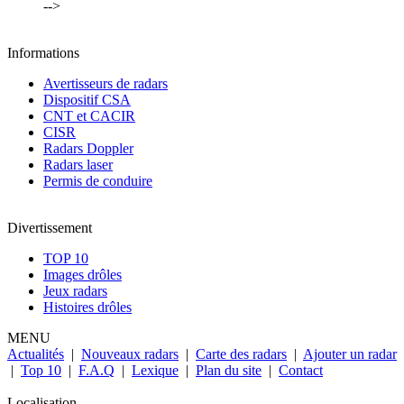
-->
Informations
Avertisseurs de radars
Dispositif CSA
CNT et CACIR
CISR
Radars Doppler
Radars laser
Permis de conduire
Divertissement
TOP 10
Images drôles
Jeux radars
Histoires drôles
MENU
Actualités
|
Nouveaux radars
|
Carte des radars
|
Ajouter un radar
|
Top 10
|
F.A.Q
|
Lexique
|
Plan du site
|
Contact
Localisation