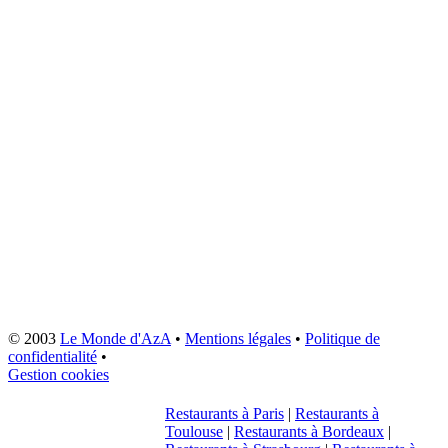
© 2003
Le Monde d'AzA
•
Mentions légales
•
Politique de
confidentialité
•
Gestion cookies
Restaurants à Paris
|
Restaurants à
Toulouse
|
Restaurants à Bordeaux
|