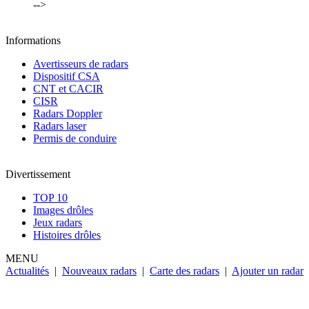
-->
Informations
Avertisseurs de radars
Dispositif CSA
CNT et CACIR
CISR
Radars Doppler
Radars laser
Permis de conduire
Divertissement
TOP 10
Images drôles
Jeux radars
Histoires drôles
MENU
Actualités
|
Nouveaux radars
|
Carte des radars
|
Ajouter un radar