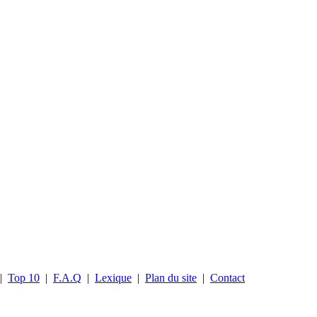
|
Top 10
|
F.A.Q
|
Lexique
|
Plan du site
|
Contact