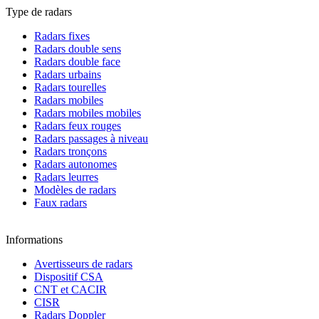
Type de radars
Radars fixes
Radars double sens
Radars double face
Radars urbains
Radars tourelles
Radars mobiles
Radars mobiles mobiles
Radars feux rouges
Radars passages à niveau
Radars tronçons
Radars autonomes
Radars leurres
Modèles de radars
Faux radars
Informations
Avertisseurs de radars
Dispositif CSA
CNT et CACIR
CISR
Radars Doppler