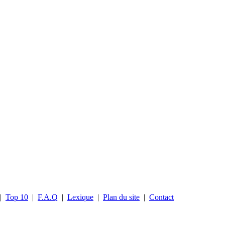
|
Top 10
|
F.A.Q
|
Lexique
|
Plan du site
|
Contact