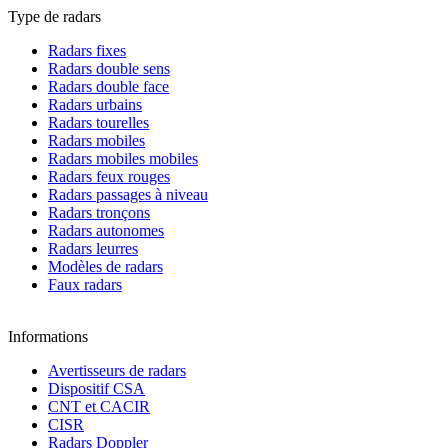
Type de radars
Radars fixes
Radars double sens
Radars double face
Radars urbains
Radars tourelles
Radars mobiles
Radars mobiles mobiles
Radars feux rouges
Radars passages à niveau
Radars tronçons
Radars autonomes
Radars leurres
Modèles de radars
Faux radars
Informations
Avertisseurs de radars
Dispositif CSA
CNT et CACIR
CISR
Radars Doppler