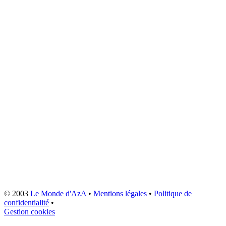
© 2003
Le Monde d'AzA
•
Mentions légales
•
Politique de
confidentialité
•
Gestion cookies