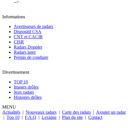
-->
Informations
Avertisseurs de radars
Dispositif CSA
CNT et CACIR
CISR
Radars Doppler
Radars laser
Permis de conduire
Divertissement
TOP 10
Images drôles
Jeux radars
Histoires drôles
MENU
Actualités
|
Nouveaux radars
|
Carte des radars
|
Ajouter un radar
|
Top 10
|
F.A.Q
|
Lexique
|
Plan du site
|
Contact