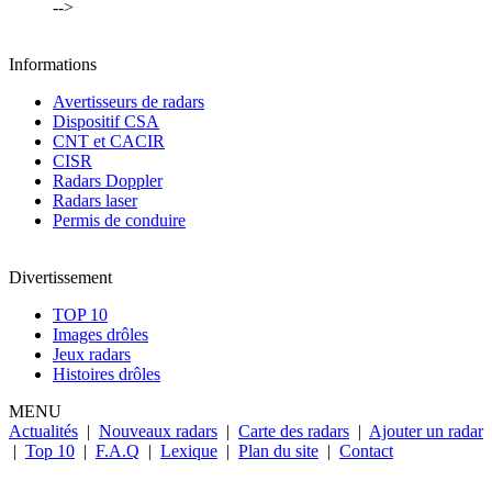
-->
Informations
Avertisseurs de radars
Dispositif CSA
CNT et CACIR
CISR
Radars Doppler
Radars laser
Permis de conduire
Divertissement
TOP 10
Images drôles
Jeux radars
Histoires drôles
MENU
Actualités
|
Nouveaux radars
|
Carte des radars
|
Ajouter un radar
|
Top 10
|
F.A.Q
|
Lexique
|
Plan du site
|
Contact