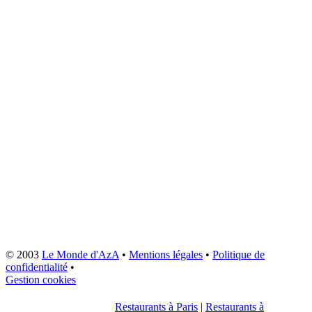
© 2003
Le Monde d'AzA
•
Mentions légales
•
Politique de
confidentialité
•
Gestion cookies
Restaurants à Paris
|
Restaurants à