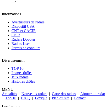
-->
Informations
Avertisseurs de radars
Dispositif CSA
CNT et CACIR
CISR
Radars Doppler
Radars laser
Permis de conduire
Divertissement
TOP 10
Images drôles
Jeux radars
Histoires drôles
MENU
Actualités
|
Nouveaux radars
|
Carte des radars
|
Ajouter un radar
|
Top 10
|
F.A.Q
|
Lexique
|
Plan du site
|
Contact
Localisation