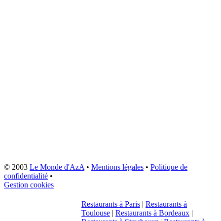
© 2003
Le Monde d'AzA
•
Mentions légales
•
Politique de
confidentialité
•
Gestion cookies
Restaurants à Paris
|
Restaurants à
Toulouse
|
Restaurants à Bordeaux
|