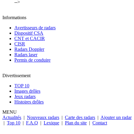
-->
Informations
Avertisseurs de radars
Dispositif CSA
CNT et CACIR
CISR
Radars Doppler
Radars laser
Permis de conduire
Divertissement
TOP 10
Images drôles
Jeux radars
Histoires drôles
MENU
Actualités
|
Nouveaux radars
|
Carte des radars
|
Ajouter un radar
|
Top 10
|
F.A.Q
|
Lexique
|
Plan du site
|
Contact