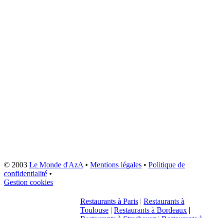
© 2003
Le Monde d'AzA
•
Mentions légales
•
Politique de
confidentialité
•
Gestion cookies
Restaurants à Paris
|
Restaurants à
Toulouse
|
Restaurants à Bordeaux
|