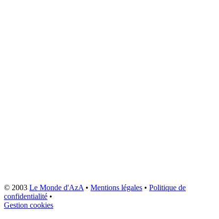
© 2003
Le Monde d'AzA
•
Mentions légales
•
Politique de
confidentialité
•
Gestion cookies