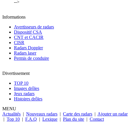
-->
Informations
Avertisseurs de radars
Dispositif CSA
CNT et CACIR
CISR
Radars Doppler
Radars laser
Permis de conduire
Divertissement
TOP 10
Images drôles
Jeux radars
Histoires drôles
MENU
Actualités
|
Nouveaux radars
|
Carte des radars
|
Ajouter un radar
|
Top 10
|
F.A.Q
|
Lexique
|
Plan du site
|
Contact