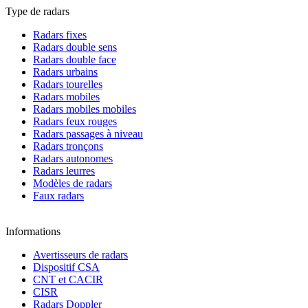
Type de radars
Radars fixes
Radars double sens
Radars double face
Radars urbains
Radars tourelles
Radars mobiles
Radars mobiles mobiles
Radars feux rouges
Radars passages à niveau
Radars tronçons
Radars autonomes
Radars leurres
Modèles de radars
Faux radars
Informations
Avertisseurs de radars
Dispositif CSA
CNT et CACIR
CISR
Radars Doppler