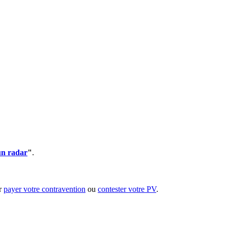
un radar
"
.
ur
payer votre contravention
ou
contester votre PV
.