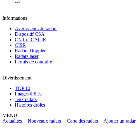
-->
Informations
Avertisseurs de radars
Dispositif CSA
CNT et CACIR
CISR
Radars Doppler
Radars laser
Permis de conduire
Divertissement
TOP 10
Images drôles
Jeux radars
Histoires drôles
MENU
Actualités
|
Nouveaux radars
|
Carte des radars
|
Ajouter un radar