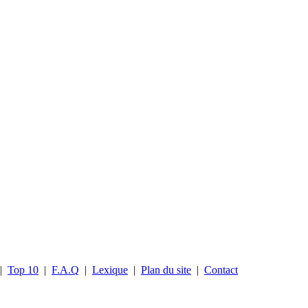
|
Top 10
|
F.A.Q
|
Lexique
|
Plan du site
|
Contact