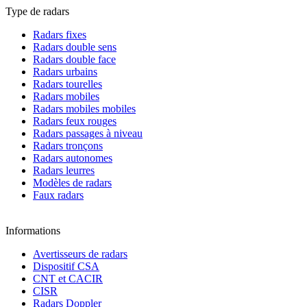
Type de radars
Radars fixes
Radars double sens
Radars double face
Radars urbains
Radars tourelles
Radars mobiles
Radars mobiles mobiles
Radars feux rouges
Radars passages à niveau
Radars tronçons
Radars autonomes
Radars leurres
Modèles de radars
Faux radars
Informations
Avertisseurs de radars
Dispositif CSA
CNT et CACIR
CISR
Radars Doppler