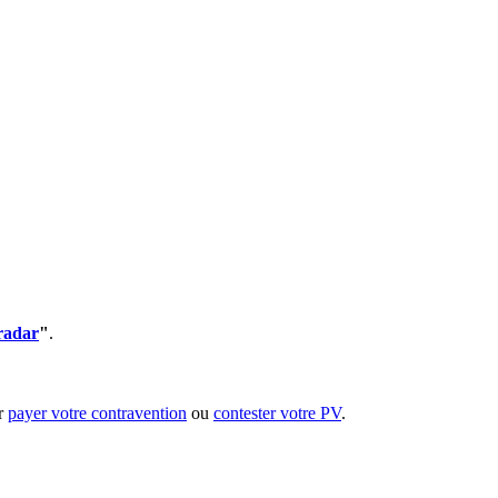
radar
"
.
ur
payer votre contravention
ou
contester votre PV
.