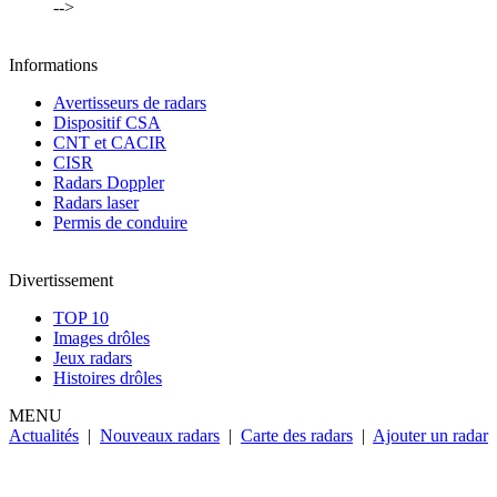
-->
Informations
Avertisseurs de radars
Dispositif CSA
CNT et CACIR
CISR
Radars Doppler
Radars laser
Permis de conduire
Divertissement
TOP 10
Images drôles
Jeux radars
Histoires drôles
MENU
Actualités
|
Nouveaux radars
|
Carte des radars
|
Ajouter un radar