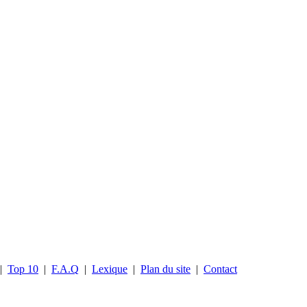
|
Top 10
|
F.A.Q
|
Lexique
|
Plan du site
|
Contact