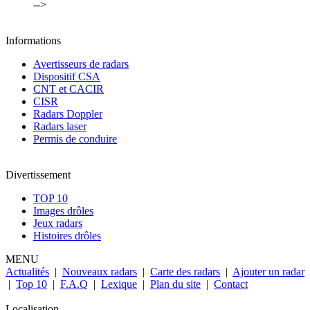
-->
Informations
Avertisseurs de radars
Dispositif CSA
CNT et CACIR
CISR
Radars Doppler
Radars laser
Permis de conduire
Divertissement
TOP 10
Images drôles
Jeux radars
Histoires drôles
MENU
Actualités
|
Nouveaux radars
|
Carte des radars
|
Ajouter un radar
|
Top 10
|
F.A.Q
|
Lexique
|
Plan du site
|
Contact
Localisation