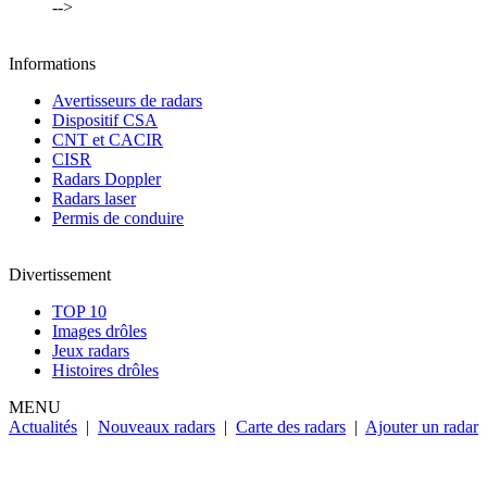
-->
Informations
Avertisseurs de radars
Dispositif CSA
CNT et CACIR
CISR
Radars Doppler
Radars laser
Permis de conduire
Divertissement
TOP 10
Images drôles
Jeux radars
Histoires drôles
MENU
Actualités
|
Nouveaux radars
|
Carte des radars
|
Ajouter un radar