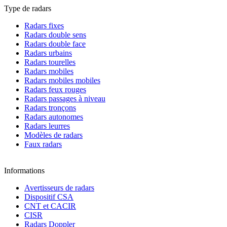
Type de radars
Radars fixes
Radars double sens
Radars double face
Radars urbains
Radars tourelles
Radars mobiles
Radars mobiles mobiles
Radars feux rouges
Radars passages à niveau
Radars tronçons
Radars autonomes
Radars leurres
Modèles de radars
Faux radars
Informations
Avertisseurs de radars
Dispositif CSA
CNT et CACIR
CISR
Radars Doppler