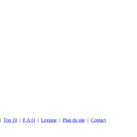
|
Top 10
|
F.A.Q
|
Lexique
|
Plan du site
|
Contact