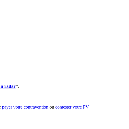
un radar
"
.
ur
payer votre contravention
ou
contester votre PV
.