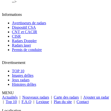
-->
Informations
Avertisseurs de radars
Dispositif CSA
CNT et CACIR
CISR
Radars Doppler
Radars laser
Permis de conduire
Divertissement
TOP 10
Images drôles
Jeux radars
Histoires drôles
MENU
Actualités
|
Nouveaux radars
|
Carte des radars
|
Ajouter un radar
|
Top 10
|
F.A.Q
|
Lexique
|
Plan du site
|
Contact
Localisation