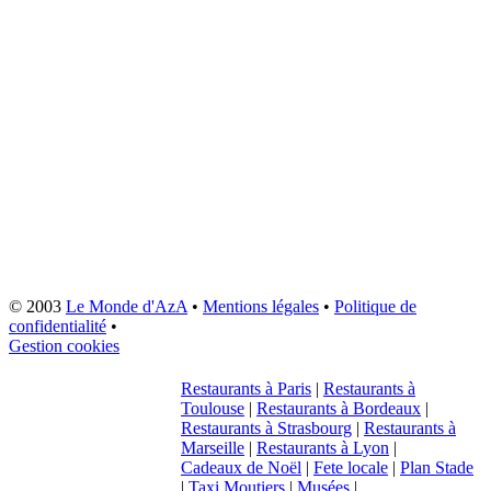
© 2003
Le Monde d'AzA
•
Mentions légales
•
Politique de
confidentialité
•
Gestion cookies
Restaurants à Paris
|
Restaurants à
Toulouse
|
Restaurants à Bordeaux
|
Restaurants à Strasbourg
|
Restaurants à
Marseille
|
Restaurants à Lyon
|
Cadeaux de Noël
|
Fete locale
|
Plan Stade
|
Taxi Moutiers
|
Musées
|