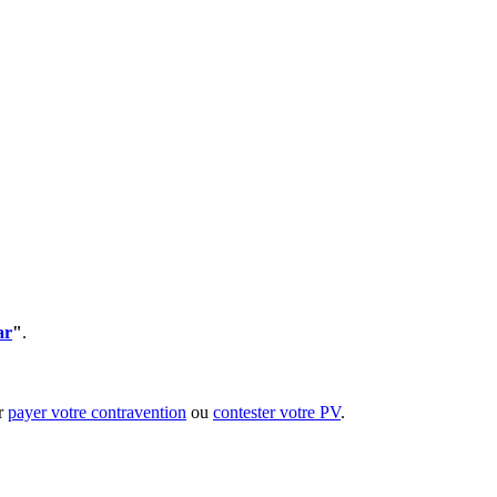
ar
"
.
ur
payer votre contravention
ou
contester votre PV
.