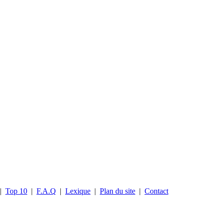
|
Top 10
|
F.A.Q
|
Lexique
|
Plan du site
|
Contact