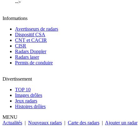
-->
Informations
Avertisseurs de radars
Dispositif CSA
CNT et CACIR
CISR
Radars Doppler
Radars laser
Permis de conduire
Divertissement
TOP 10
Images drôles
Jeux radars
Histoires drôles
MENU
Actualités
|
Nouveaux radars
|
Carte des radars
|
Ajouter un radar