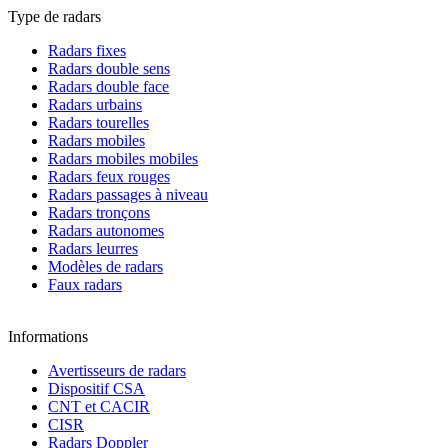
Type de radars
Radars fixes
Radars double sens
Radars double face
Radars urbains
Radars tourelles
Radars mobiles
Radars mobiles mobiles
Radars feux rouges
Radars passages à niveau
Radars tronçons
Radars autonomes
Radars leurres
Modèles de radars
Faux radars
Informations
Avertisseurs de radars
Dispositif CSA
CNT et CACIR
CISR
Radars Doppler