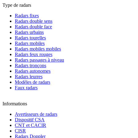
Type de radars
Radars fixes
Radars double sens
Radars double face
Radars urbains
Radars tourelles
Radars mobiles
Radars mobiles mobiles
Radars feux rouges
Radars passages à niveau
Radars tronçons
Radars autonomes
Radars leurres
Modèles de radars
Faux radars
Informations
Avertisseurs de radars
Dispositif CSA
CNT et CACIR
CISR
Radars Doppler