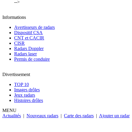
-->
Informations
Avertisseurs de radars
Dispositif CSA
CNT et CACIR
CISR
Radars Doppler
Radars laser
Permis de conduire
Divertissement
TOP 10
Images drôles
Jeux radars
Histoires drôles
MENU
Actualités
|
Nouveaux radars
|
Carte des radars
|
Ajouter un radar