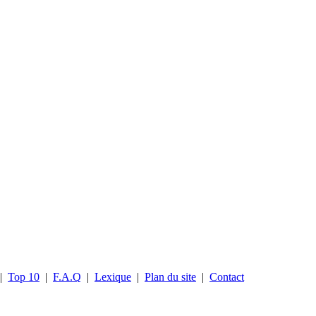
|
Top 10
|
F.A.Q
|
Lexique
|
Plan du site
|
Contact