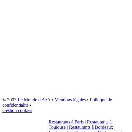
© 2003
Le Monde d'AzA
•
Mentions légales
•
Politique de
confidentialité
•
Gestion cookies
Restaurants à Paris
|
Restaurants à
Toulouse
|
Restaurants à Bordeaux
|