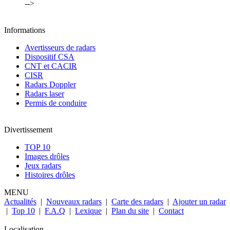
-->
Informations
Avertisseurs de radars
Dispositif CSA
CNT et CACIR
CISR
Radars Doppler
Radars laser
Permis de conduire
Divertissement
TOP 10
Images drôles
Jeux radars
Histoires drôles
MENU
Actualités
|
Nouveaux radars
|
Carte des radars
|
Ajouter un radar
|
Top 10
|
F.A.Q
|
Lexique
|
Plan du site
|
Contact
Localisation