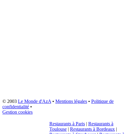
© 2003
Le Monde d'AzA
•
Mentions légales
•
Politique de
confidentialité
•
Gestion cookies
Restaurants à Paris
|
Restaurants à
Toulouse
|
Restaurants à Bordeaux
|