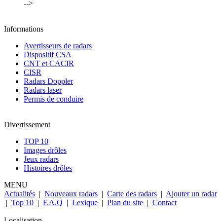
-->
Informations
Avertisseurs de radars
Dispositif CSA
CNT et CACIR
CISR
Radars Doppler
Radars laser
Permis de conduire
Divertissement
TOP 10
Images drôles
Jeux radars
Histoires drôles
MENU
Actualités
|
Nouveaux radars
|
Carte des radars
|
Ajouter un radar
|
Top 10
|
F.A.Q
|
Lexique
|
Plan du site
|
Contact
Localisation