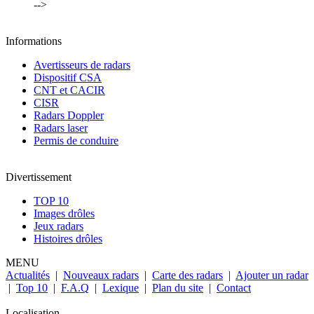
-->
Informations
Avertisseurs de radars
Dispositif CSA
CNT et CACIR
CISR
Radars Doppler
Radars laser
Permis de conduire
Divertissement
TOP 10
Images drôles
Jeux radars
Histoires drôles
MENU
Actualités
|
Nouveaux radars
|
Carte des radars
|
Ajouter un radar
|
Top 10
|
F.A.Q
|
Lexique
|
Plan du site
|
Contact
Localisation