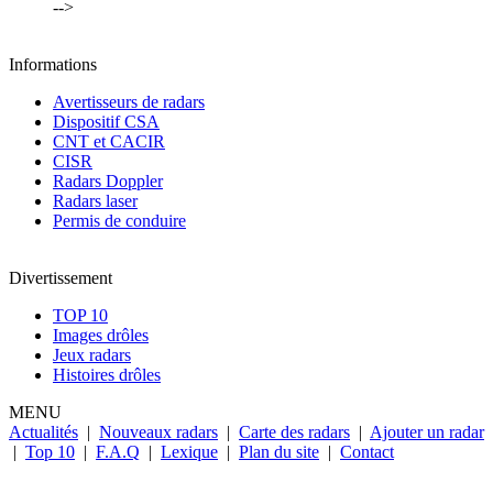
-->
Informations
Avertisseurs de radars
Dispositif CSA
CNT et CACIR
CISR
Radars Doppler
Radars laser
Permis de conduire
Divertissement
TOP 10
Images drôles
Jeux radars
Histoires drôles
MENU
Actualités
|
Nouveaux radars
|
Carte des radars
|
Ajouter un radar
|
Top 10
|
F.A.Q
|
Lexique
|
Plan du site
|
Contact