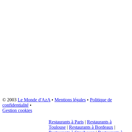
© 2003
Le Monde d'AzA
•
Mentions légales
•
Politique de
confidentialité
•
Gestion cookies
Restaurants à Paris
|
Restaurants à
Toulouse
|
Restaurants à Bordeaux
|